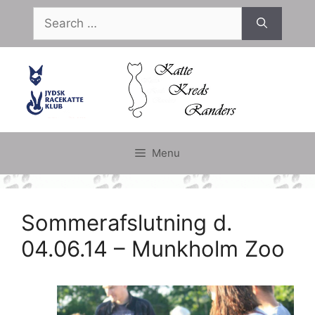
Skip
Search
to
for:
content
Menu
Sommerafslutning d.
04.06.14 – Munkholm Zoo