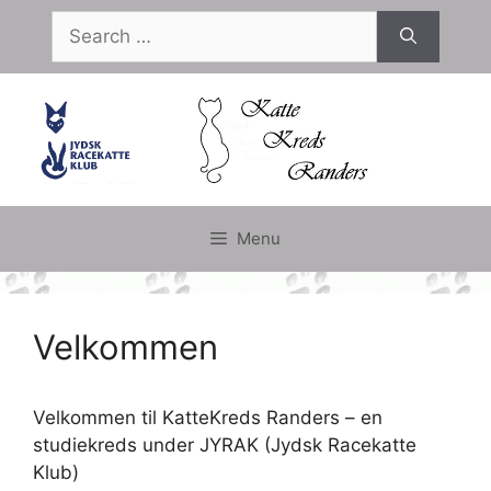
Skip
Search
to
for:
content
Menu
Velkommen
Velkommen til KatteKreds Randers – en
studiekreds under JYRAK (Jydsk Racekatte
Klub)