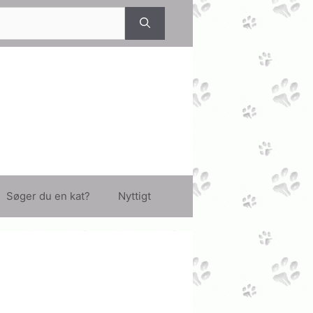
Søger du en kat?
Nyttigt