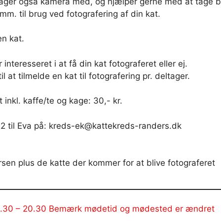
tager også kamera med, og hjælper gerne med at tage bi
mm. til brug ved fotografering af din kat.
n kat.
nteresseret i at få din kat fotograferet eller ej.
l at tilmelde en kat til fotografering pr. deltager.
inkl. kaffe/te og kage: 30,- kr.
2 til Eva på: kreds-ek@kattekreds-randers.dk
sen plus de katte der kommer for at blive fotograferet
8.30 – 20.30 Bemærk mødetid og mødested er ændret