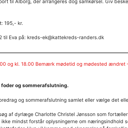
port til Ålborg, der arrangeres dog samkørsel. Giv beske
: 195,- kr.
2 til Eva på: kreds-ek@kattekreds-randers.dk
00 og kl. 18.00 Bemærk mødetid og mødested ændret – Afl
 foder og sommerafslutning.
 foredrag og sommerafslutning samlet eller vælge det ell
i besøg af dyrlæge Charlotte Christel Jønsson som fortæl
kke mindst forstår oplysningerne om næringsindhold so