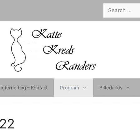
Search
for:
igterne bag – Kontakt
Program
Billedarkiv
22