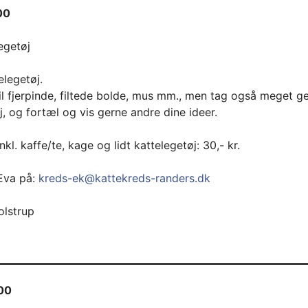
00
egetøj
elegetøj.
il fjerpinde, filtede bolde, mus mm., men tag også meget g
, og fortæl og vis gerne andre dine ideer.
kl. kaffe/te, kage og lidt kattelegetøj: 30,- kr.
 Eva på:
kreds-ek@kattekreds-randers.dk
olstrup
.00