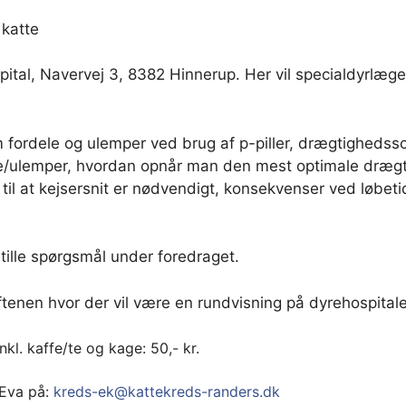
 katte
tal, Navervej 3, 8382 Hinnerup. Her vil specialdyrlæge 
om fordele og ulemper ved brug af p-piller, drægtighedss
dele/ulemper, hvordan opnår man den mest optimale dræg
til at kejsersnit er nødvendigt, konsekvenser ved løbet
stille spørgsmål under foredraget.
tenen hvor der vil være en rundvisning på dyrehospitale
kl. kaffe/te og kage: 50,- kr.
 Eva på:
kreds-ek@kattekreds-randers.dk