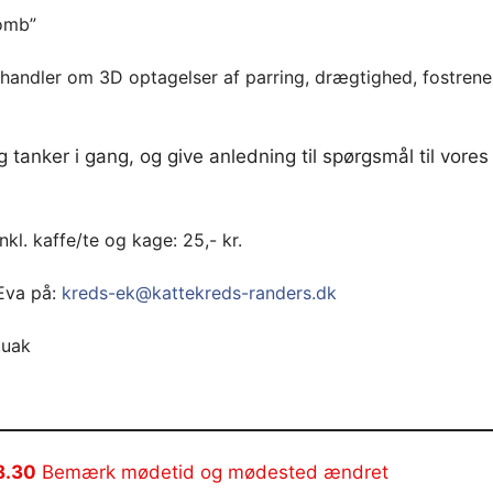
omb”
handler om 3D optagelser af parring, drægtighed, fostrene
tanker i gang, og give anledning til spørgsmål til vor
kl. kaffe/te og kage: 25,- kr.
 Eva på:
kreds-ek@kattekreds-randers.dk
tuak
8.30
Bemærk mødetid og mødested ændret