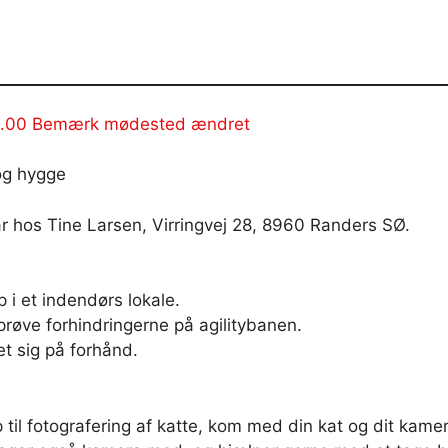
19.00 Bemærk mødested ændret
 og hygge
 hos Tine Larsen, Virringvej 28, 8960 Randers SØ.
op i et indendørs lokale.
røve forhindringerne på agilitybanen.
t sig på forhånd.
p til fotografering af katte, kom med din kat og dit kame