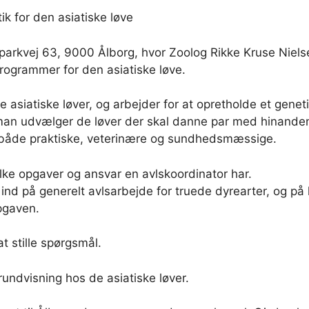
k for den asiatiske løve
parkvej 63, 9000 Ålborg, hvor Zoolog Rikke Kruse Niels
programmer for den asiatiske løve.
de asiatiske løver, og arbejder for at opretholde et gen
 man udvælger de løver der skal danne par med hinanden
t både praktiske, veterinære og sundhedsmæssige.
ilke opgaver og ansvar en avlskoordinator har.
d på generelt avlsarbejde for truede dyrearter, og på
pgaven.
t stille spørgsmål.
rundvisning hos de asiatiske løver.